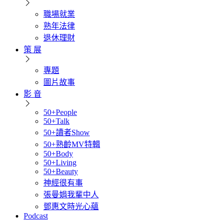
職場就業
熟年法律
退休理財
策 展
專題
圖片故事
影 音
50+People
50+Talk
50+讀者Show
50+熟齡MV特輯
50+Body
50+Living
50+Beauty
神經很有事
張曼娟我輩中人
鄧惠文時光心蘊
Podcast