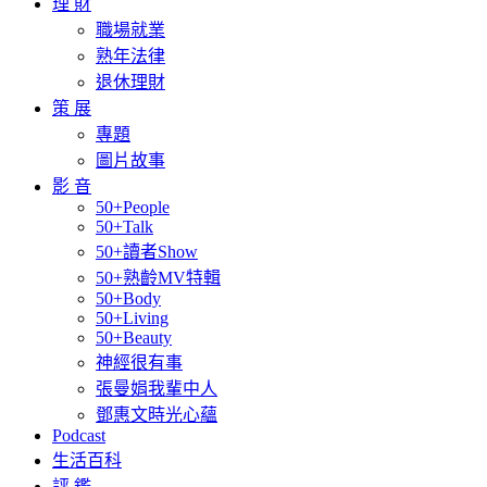
理 財
職場就業
熟年法律
退休理財
策 展
專題
圖片故事
影 音
50+People
50+Talk
50+讀者Show
50+熟齡MV特輯
50+Body
50+Living
50+Beauty
神經很有事
張曼娟我輩中人
鄧惠文時光心蘊
Podcast
生活百科
評 鑑