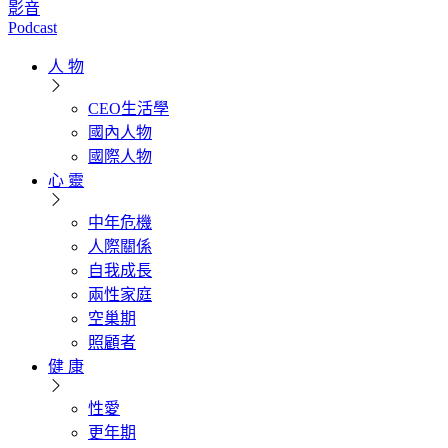
影音
Podcast
人 物
CEO生活學
國內人物
國際人物
心 靈
中年危機
人際關係
自我成長
兩性家庭
空巢期
照顧者
健 康
性愛
更年期