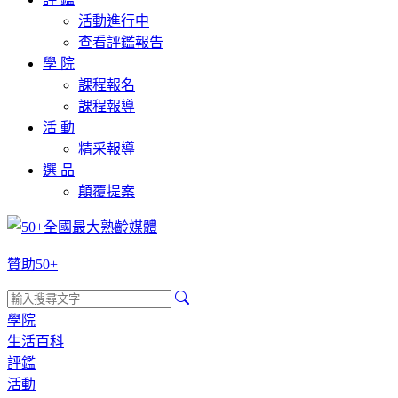
活動進行中
查看評鑑報告
學 院
課程報名
課程報導
活 動
精采報導
選 品
顛覆提案
贊助50+
學院
生活百科
評鑑
活動