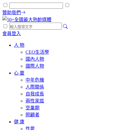
贊助我們
會員登入
人 物
CEO生活學
國內人物
國際人物
心 靈
中年危機
人際關係
自我成長
兩性家庭
空巢期
照顧者
健 康
性愛