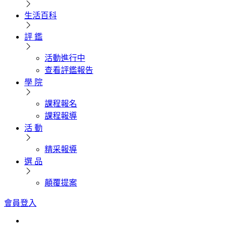
生活百科
評 鑑
活動進行中
查看評鑑報告
學 院
課程報名
課程報導
活 動
精采報導
選 品
顛覆提案
會員登入