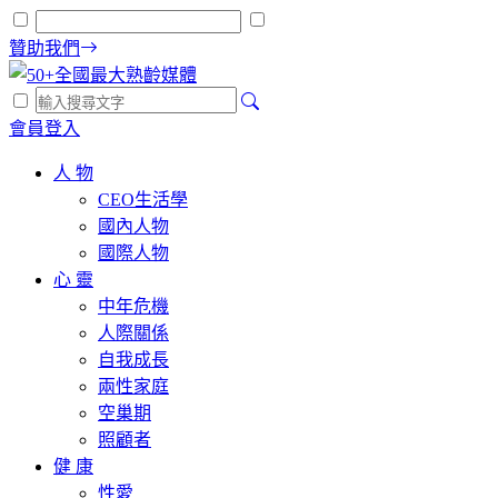
贊助我們
會員登入
人 物
CEO生活學
國內人物
國際人物
心 靈
中年危機
人際關係
自我成長
兩性家庭
空巢期
照顧者
健 康
性愛