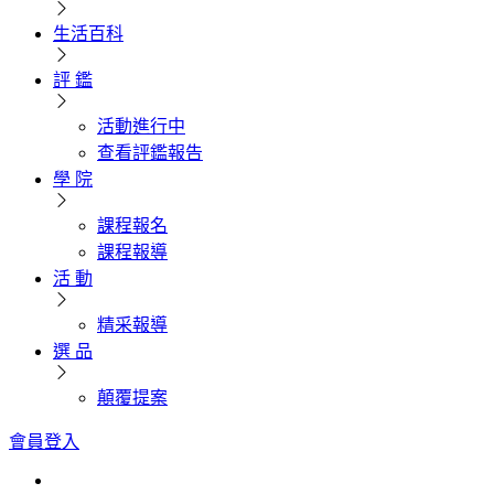
生活百科
評 鑑
活動進行中
查看評鑑報告
學 院
課程報名
課程報導
活 動
精采報導
選 品
顛覆提案
會員登入