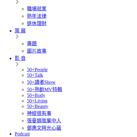
職場就業
熟年法律
退休理財
策 展
專題
圖片故事
影 音
50+People
50+Talk
50+讀者Show
50+熟齡MV特輯
50+Body
50+Living
50+Beauty
神經很有事
張曼娟我輩中人
鄧惠文時光心蘊
Podcast