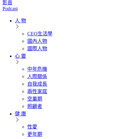
影音
Podcast
人 物
CEO生活學
國內人物
國際人物
心 靈
中年危機
人際關係
自我成長
兩性家庭
空巢期
照顧者
健 康
性愛
更年期