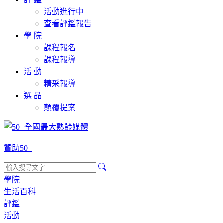
活動進行中
查看評鑑報告
學 院
課程報名
課程報導
活 動
精采報導
選 品
顛覆提案
贊助50+
學院
生活百科
評鑑
活動