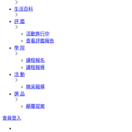
生活百科
評 鑑
活動進行中
查看評鑑報告
學 院
課程報名
課程報導
活 動
精采報導
選 品
顛覆提案
會員登入