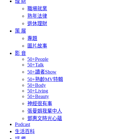
理 財
職場就業
熟年法律
退休理財
策 展
專題
圖片故事
影 音
50+People
50+Talk
50+讀者Show
50+熟齡MV特輯
50+Body
50+Living
50+Beauty
神經很有事
張曼娟我輩中人
鄧惠文時光心蘊
Podcast
生活百科
評 鑑