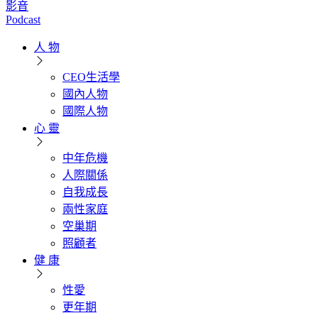
影音
Podcast
人 物
CEO生活學
國內人物
國際人物
心 靈
中年危機
人際關係
自我成長
兩性家庭
空巢期
照顧者
健 康
性愛
更年期