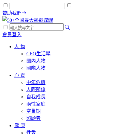
贊助我們
會員登入
人 物
CEO生活學
國內人物
國際人物
心 靈
中年危機
人際關係
自我成長
兩性家庭
空巢期
照顧者
健 康
性愛