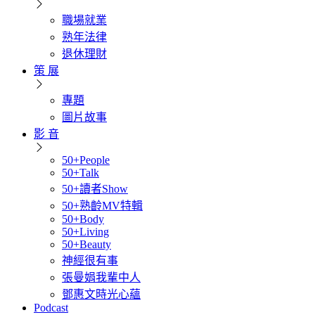
職場就業
熟年法律
退休理財
策 展
專題
圖片故事
影 音
50+People
50+Talk
50+讀者Show
50+熟齡MV特輯
50+Body
50+Living
50+Beauty
神經很有事
張曼娟我輩中人
鄧惠文時光心蘊
Podcast