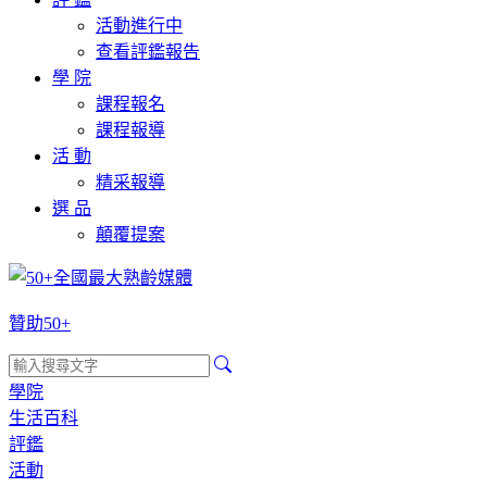
活動進行中
查看評鑑報告
學 院
課程報名
課程報導
活 動
精采報導
選 品
顛覆提案
贊助50+
學院
生活百科
評鑑
活動