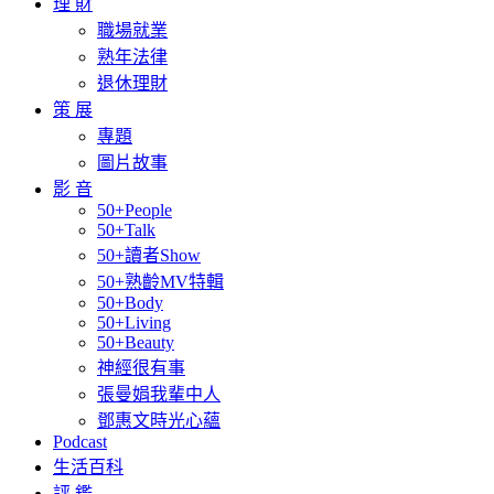
理 財
職場就業
熟年法律
退休理財
策 展
專題
圖片故事
影 音
50+People
50+Talk
50+讀者Show
50+熟齡MV特輯
50+Body
50+Living
50+Beauty
神經很有事
張曼娟我輩中人
鄧惠文時光心蘊
Podcast
生活百科
評 鑑