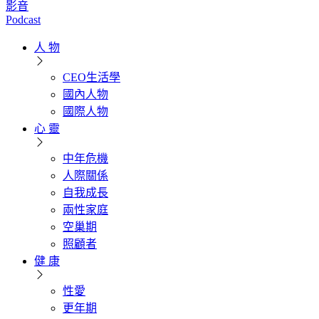
影音
Podcast
人 物
CEO生活學
國內人物
國際人物
心 靈
中年危機
人際關係
自我成長
兩性家庭
空巢期
照顧者
健 康
性愛
更年期