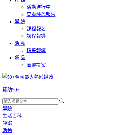
活動進行中
查看評鑑報告
學 院
課程報名
課程報導
活 動
精采報導
選 品
顛覆提案
贊助50+
學院
生活百科
評鑑
活動