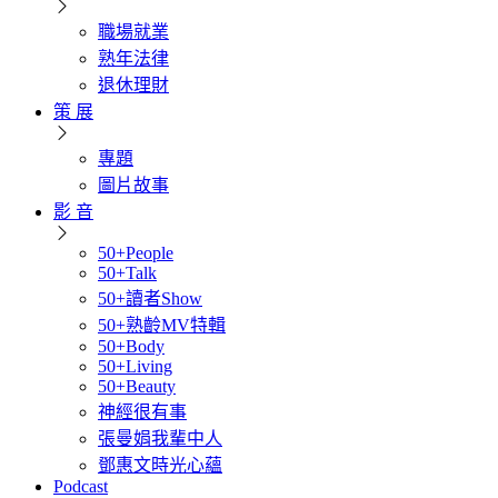
職場就業
熟年法律
退休理財
策 展
專題
圖片故事
影 音
50+People
50+Talk
50+讀者Show
50+熟齡MV特輯
50+Body
50+Living
50+Beauty
神經很有事
張曼娟我輩中人
鄧惠文時光心蘊
Podcast