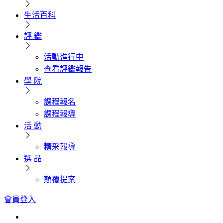
生活百科
評 鑑
活動進行中
查看評鑑報告
學 院
課程報名
課程報導
活 動
精采報導
選 品
顛覆提案
會員登入