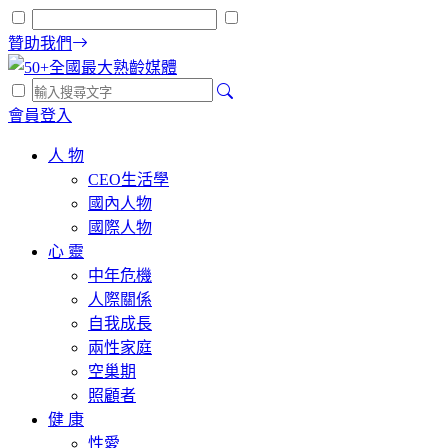
贊助我們
會員登入
人 物
CEO生活學
國內人物
國際人物
心 靈
中年危機
人際關係
自我成長
兩性家庭
空巢期
照顧者
健 康
性愛