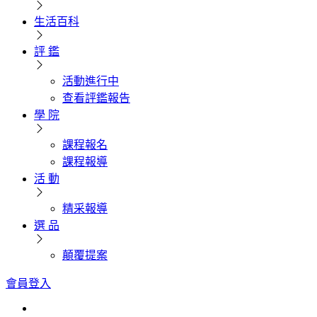
生活百科
評 鑑
活動進行中
查看評鑑報告
學 院
課程報名
課程報導
活 動
精采報導
選 品
顛覆提案
會員登入