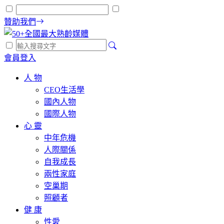
贊助我們
會員登入
人 物
CEO生活學
國內人物
國際人物
心 靈
中年危機
人際關係
自我成長
兩性家庭
空巢期
照顧者
健 康
性愛