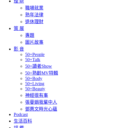
理 財
職場就業
熟年法律
退休理財
策 展
專題
圖片故事
影 音
50+People
50+Talk
50+讀者Show
50+熟齡MV特輯
50+Body
50+Living
50+Beauty
神經很有事
張曼娟我輩中人
鄧惠文時光心蘊
Podcast
生活百科
評 鑑