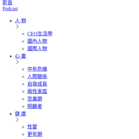
影音
Podcast
人 物
CEO生活學
國內人物
國際人物
心 靈
中年危機
人際關係
自我成長
兩性家庭
空巢期
照顧者
健 康
性愛
更年期