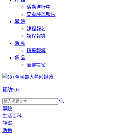
活動進行中
查看評鑑報告
學 院
課程報名
課程報導
活 動
精采報導
選 品
顛覆提案
贊助50+
學院
生活百科
評鑑
活動