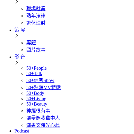
職場就業
熟年法律
退休理財
策 展
專題
圖片故事
影 音
50+People
50+Talk
50+讀者Show
50+熟齡MV特輯
50+Body
50+Living
50+Beauty
神經很有事
張曼娟我輩中人
鄧惠文時光心蘊
Podcast