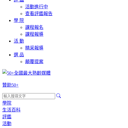
活動進行中
查看評鑑報告
學 院
課程報名
課程報導
活 動
精采報導
選 品
顛覆提案
贊助50+
學院
生活百科
評鑑
活動