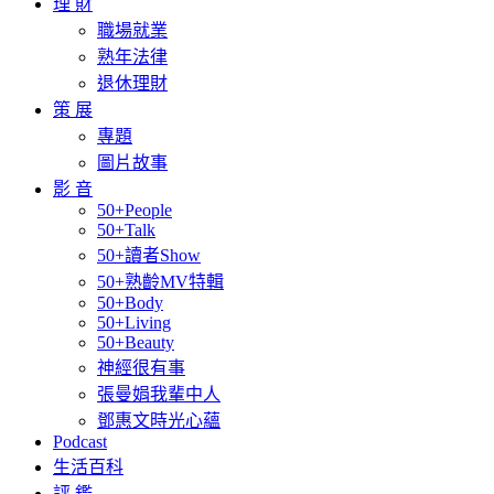
理 財
職場就業
熟年法律
退休理財
策 展
專題
圖片故事
影 音
50+People
50+Talk
50+讀者Show
50+熟齡MV特輯
50+Body
50+Living
50+Beauty
神經很有事
張曼娟我輩中人
鄧惠文時光心蘊
Podcast
生活百科
評 鑑