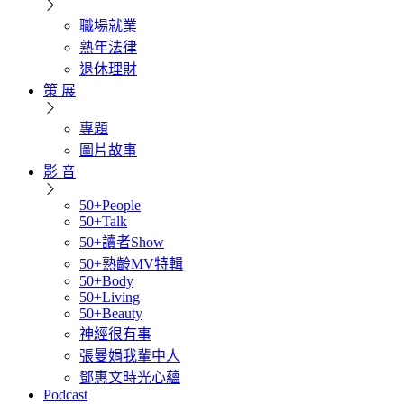
職場就業
熟年法律
退休理財
策 展
專題
圖片故事
影 音
50+People
50+Talk
50+讀者Show
50+熟齡MV特輯
50+Body
50+Living
50+Beauty
神經很有事
張曼娟我輩中人
鄧惠文時光心蘊
Podcast