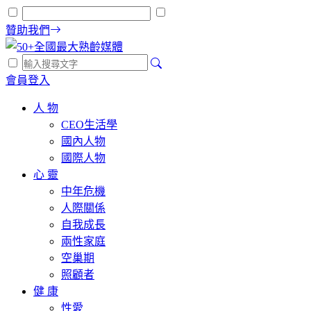
贊助我們
會員登入
人 物
CEO生活學
國內人物
國際人物
心 靈
中年危機
人際關係
自我成長
兩性家庭
空巢期
照顧者
健 康
性愛