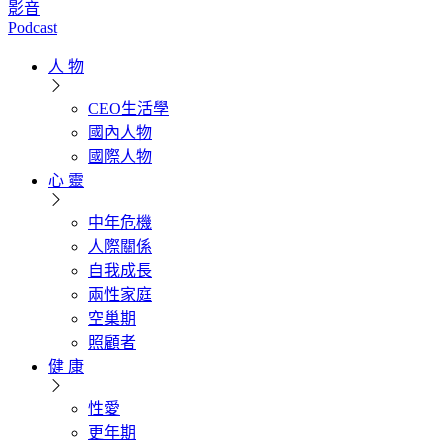
影音
Podcast
人 物
CEO生活學
國內人物
國際人物
心 靈
中年危機
人際關係
自我成長
兩性家庭
空巢期
照顧者
健 康
性愛
更年期