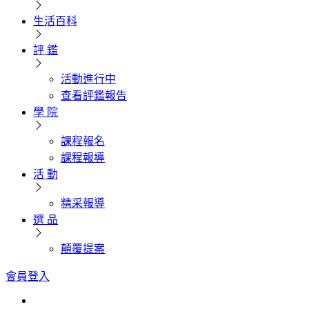
生活百科
評 鑑
活動進行中
查看評鑑報告
學 院
課程報名
課程報導
活 動
精采報導
選 品
顛覆提案
會員登入