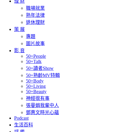
理 財
職場就業
熟年法律
退休理財
策 展
專題
圖片故事
影 音
50+People
50+Talk
50+讀者Show
50+熟齡MV特輯
50+Body
50+Living
50+Beauty
神經很有事
張曼娟我輩中人
鄧惠文時光心蘊
Podcast
生活百科
評 鑑