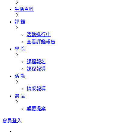
生活百科
評 鑑
活動進行中
查看評鑑報告
學 院
課程報名
課程報導
活 動
精采報導
選 品
顛覆提案
會員登入