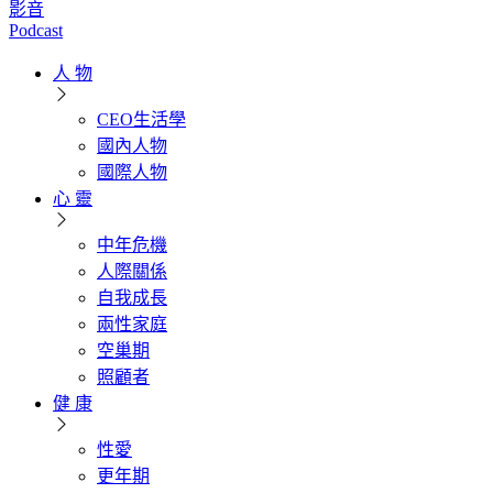
影音
Podcast
人 物
CEO生活學
國內人物
國際人物
心 靈
中年危機
人際關係
自我成長
兩性家庭
空巢期
照顧者
健 康
性愛
更年期