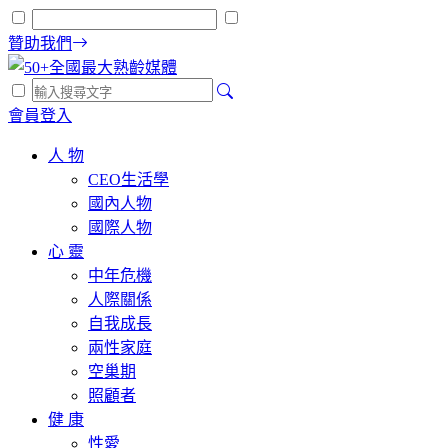
贊助我們
會員登入
人 物
CEO生活學
國內人物
國際人物
心 靈
中年危機
人際關係
自我成長
兩性家庭
空巢期
照顧者
健 康
性愛