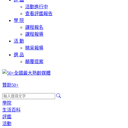
活動進行中
查看評鑑報告
學 院
課程報名
課程報導
活 動
精采報導
選 品
顛覆提案
贊助50+
學院
生活百科
評鑑
活動