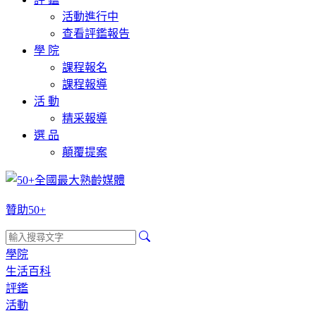
活動進行中
查看評鑑報告
學 院
課程報名
課程報導
活 動
精采報導
選 品
顛覆提案
贊助50+
學院
生活百科
評鑑
活動