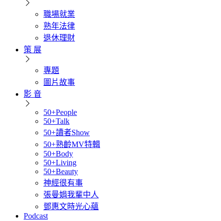
職場就業
熟年法律
退休理財
策 展
專題
圖片故事
影 音
50+People
50+Talk
50+讀者Show
50+熟齡MV特輯
50+Body
50+Living
50+Beauty
神經很有事
張曼娟我輩中人
鄧惠文時光心蘊
Podcast