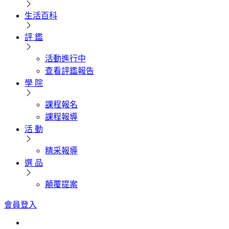
生活百科
評 鑑
活動進行中
查看評鑑報告
學 院
課程報名
課程報導
活 動
精采報導
選 品
顛覆提案
會員登入