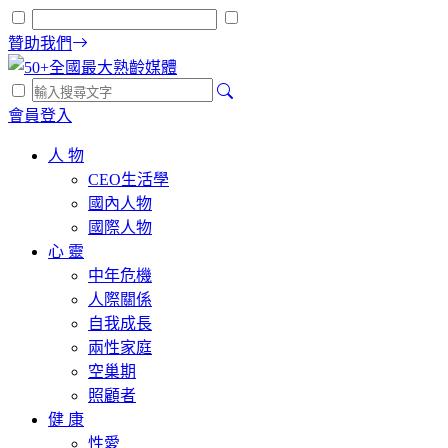
贊助我們
會員登入
人 物
CEO生活學
國內人物
國際人物
心 靈
中年危機
人際關係
自我成長
兩性家庭
空巢期
照顧者
健 康
性愛