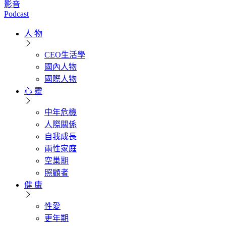
影音
Podcast
人 物
CEO生活學
國內人物
國際人物
心 靈
中年危機
人際關係
自我成長
兩性家庭
空巢期
照顧者
健 康
性愛
更年期