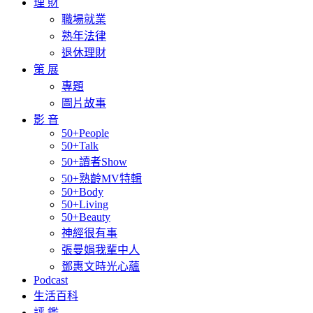
理 財
職場就業
熟年法律
退休理財
策 展
專題
圖片故事
影 音
50+People
50+Talk
50+讀者Show
50+熟齡MV特輯
50+Body
50+Living
50+Beauty
神經很有事
張曼娟我輩中人
鄧惠文時光心蘊
Podcast
生活百科
評 鑑