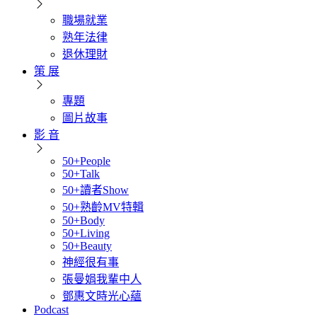
職場就業
熟年法律
退休理財
策 展
專題
圖片故事
影 音
50+People
50+Talk
50+讀者Show
50+熟齡MV特輯
50+Body
50+Living
50+Beauty
神經很有事
張曼娟我輩中人
鄧惠文時光心蘊
Podcast