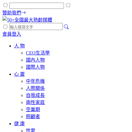
贊助我們
會員登入
人 物
CEO生活學
國內人物
國際人物
心 靈
中年危機
人際關係
自我成長
兩性家庭
空巢期
照顧者
健 康
性愛