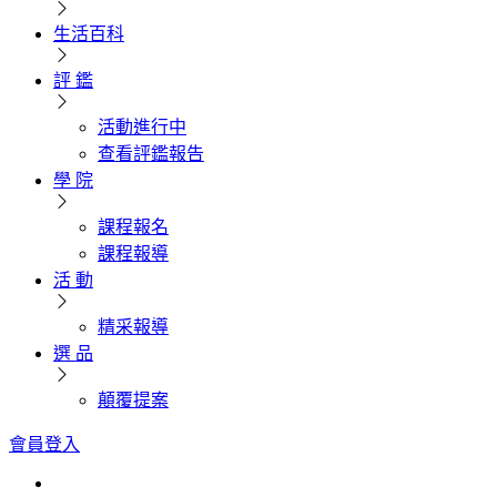
生活百科
評 鑑
活動進行中
查看評鑑報告
學 院
課程報名
課程報導
活 動
精采報導
選 品
顛覆提案
會員登入