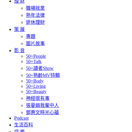
理 財
職場就業
熟年法律
退休理財
策 展
專題
圖片故事
影 音
50+People
50+Talk
50+讀者Show
50+熟齡MV特輯
50+Body
50+Living
50+Beauty
神經很有事
張曼娟我輩中人
鄧惠文時光心蘊
Podcast
生活百科
評 鑑