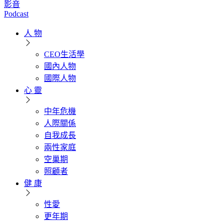
影音
Podcast
人 物
CEO生活學
國內人物
國際人物
心 靈
中年危機
人際關係
自我成長
兩性家庭
空巢期
照顧者
健 康
性愛
更年期