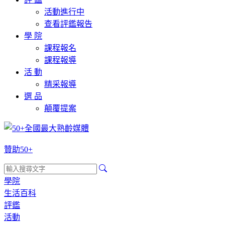
活動進行中
查看評鑑報告
學 院
課程報名
課程報導
活 動
精采報導
選 品
顛覆提案
贊助50+
學院
生活百科
評鑑
活動