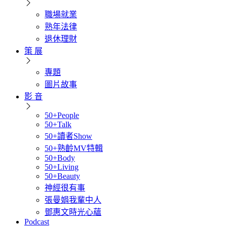
職場就業
熟年法律
退休理財
策 展
專題
圖片故事
影 音
50+People
50+Talk
50+讀者Show
50+熟齡MV特輯
50+Body
50+Living
50+Beauty
神經很有事
張曼娟我輩中人
鄧惠文時光心蘊
Podcast