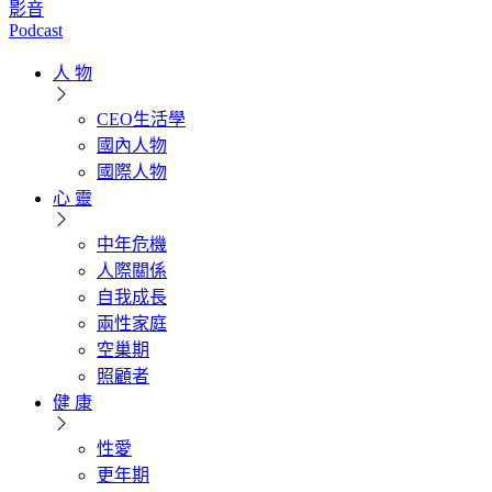
影音
Podcast
人 物
CEO生活學
國內人物
國際人物
心 靈
中年危機
人際關係
自我成長
兩性家庭
空巢期
照顧者
健 康
性愛
更年期