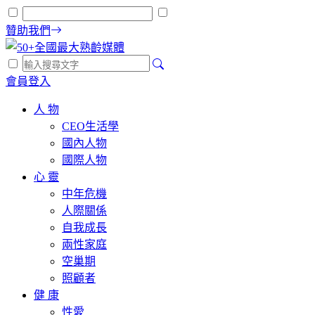
贊助我們
會員登入
人 物
CEO生活學
國內人物
國際人物
心 靈
中年危機
人際關係
自我成長
兩性家庭
空巢期
照顧者
健 康
性愛