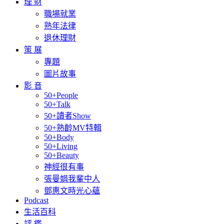
理 財
職場就業
熟年法律
退休理財
策 展
專題
圖片故事
影 音
50+People
50+Talk
50+讀者Show
50+熟齡MV特輯
50+Body
50+Living
50+Beauty
神經很有事
張曼娟我輩中人
鄧惠文時光心蘊
Podcast
生活百科
評 鑑