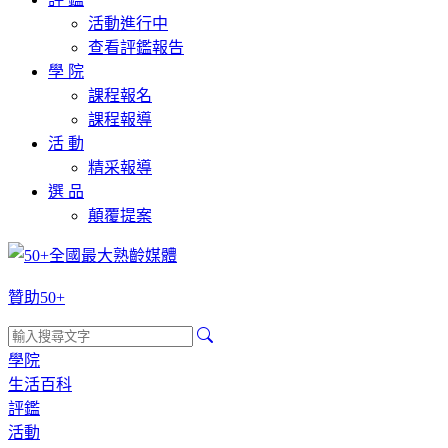
活動進行中
查看評鑑報告
學 院
課程報名
課程報導
活 動
精采報導
選 品
顛覆提案
贊助50+
學院
生活百科
評鑑
活動