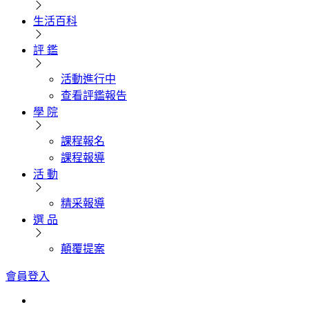
生活百科
評 鑑
活動進行中
查看評鑑報告
學 院
課程報名
課程報導
活 動
精采報導
選 品
顛覆提案
會員登入