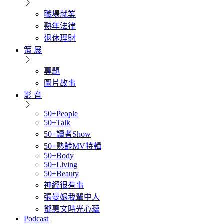
職場就業
熟年法律
退休理財
策 展
專題
圖片故事
影 音
50+People
50+Talk
50+讀者Show
50+熟齡MV特輯
50+Body
50+Living
50+Beauty
神經很有事
張曼娟我輩中人
鄧惠文時光心蘊
Podcast