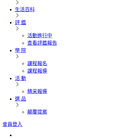
生活百科
評 鑑
活動進行中
查看評鑑報告
學 院
課程報名
課程報導
活 動
精采報導
選 品
顛覆提案
會員登入