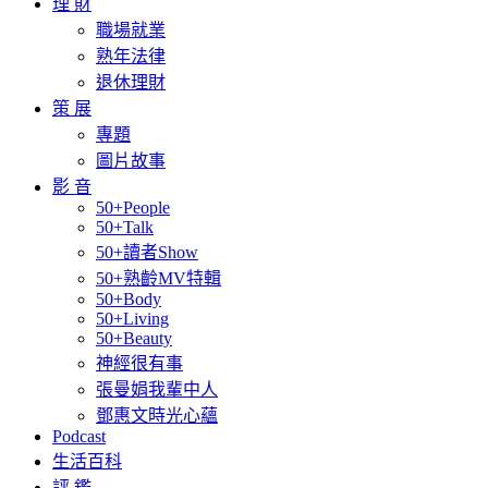
理 財
職場就業
熟年法律
退休理財
策 展
專題
圖片故事
影 音
50+People
50+Talk
50+讀者Show
50+熟齡MV特輯
50+Body
50+Living
50+Beauty
神經很有事
張曼娟我輩中人
鄧惠文時光心蘊
Podcast
生活百科
評 鑑