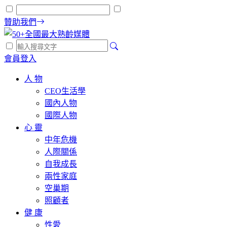
贊助我們
會員登入
人 物
CEO生活學
國內人物
國際人物
心 靈
中年危機
人際關係
自我成長
兩性家庭
空巢期
照顧者
健 康
性愛