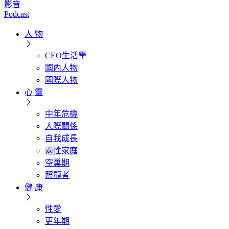
影音
Podcast
人 物
CEO生活學
國內人物
國際人物
心 靈
中年危機
人際關係
自我成長
兩性家庭
空巢期
照顧者
健 康
性愛
更年期