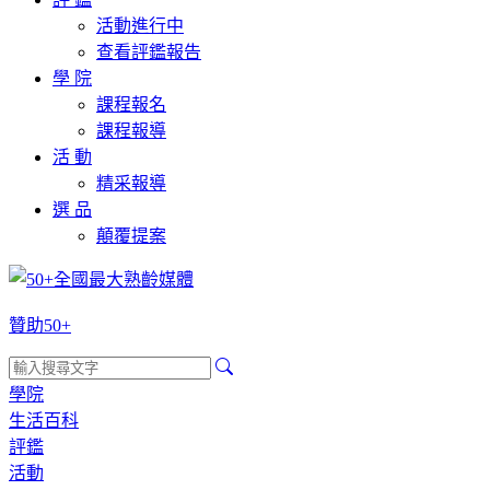
活動進行中
查看評鑑報告
學 院
課程報名
課程報導
活 動
精采報導
選 品
顛覆提案
贊助50+
學院
生活百科
評鑑
活動