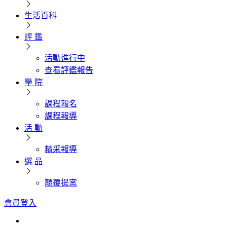
生活百科
評 鑑
活動進行中
查看評鑑報告
學 院
課程報名
課程報導
活 動
精采報導
選 品
顛覆提案
會員登入