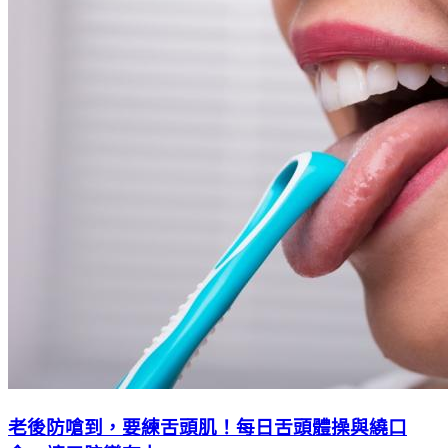
老後防嗆到，要練舌頭肌！每日舌頭體操與繞口