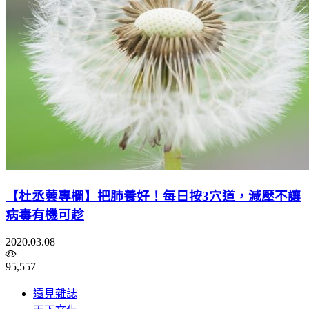
【杜丞蕓專欄】把肺養好！每日按3穴道，減壓不讓
病毒有機可趁
2020.03.08
95,557
遠見雜誌