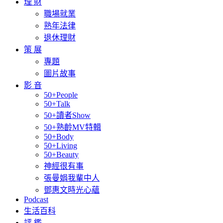
理 財
職場就業
熟年法律
退休理財
策 展
專題
圖片故事
影 音
50+People
50+Talk
50+讀者Show
50+熟齡MV特輯
50+Body
50+Living
50+Beauty
神經很有事
張曼娟我輩中人
鄧惠文時光心蘊
Podcast
生活百科
評 鑑