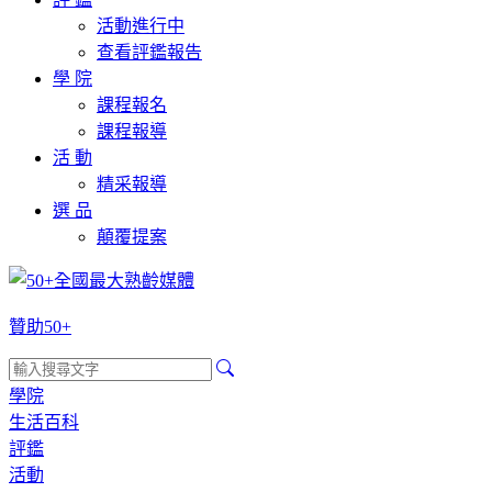
活動進行中
查看評鑑報告
學 院
課程報名
課程報導
活 動
精采報導
選 品
顛覆提案
贊助50+
學院
生活百科
評鑑
活動