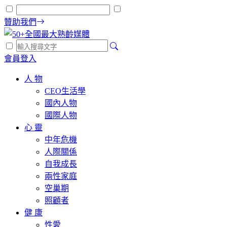
贊助我們
會員登入
人 物
CEO生活學
國內人物
國際人物
心 靈
中年危機
人際關係
自我成長
兩性家庭
空巢期
照顧者
健 康
性愛