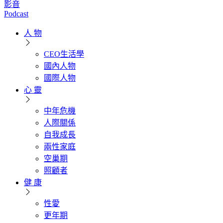
影音
Podcast
人 物
CEO生活學
國內人物
國際人物
心 靈
中年危機
人際關係
自我成長
兩性家庭
空巢期
照顧者
健 康
性愛
更年期