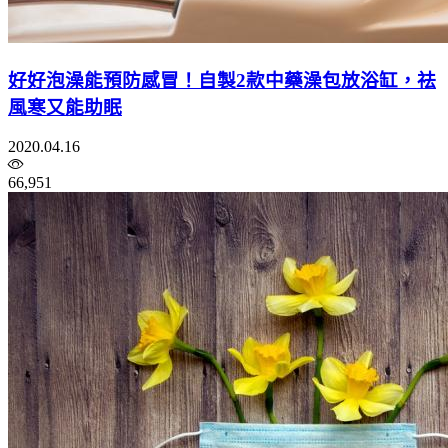
好好泡澡能預防感冒！自製2款中藥澡包放浴缸，祛
風寒又能助眠
2020.04.16
66,951