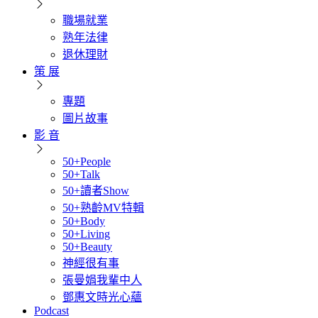
職場就業
熟年法律
退休理財
策 展
專題
圖片故事
影 音
50+People
50+Talk
50+讀者Show
50+熟齡MV特輯
50+Body
50+Living
50+Beauty
神經很有事
張曼娟我輩中人
鄧惠文時光心蘊
Podcast