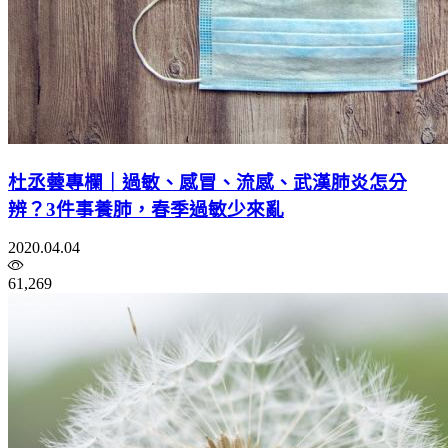
杜丞蕓專欄｜過敏、感冒、流感、武漢肺炎怎分
辨？3件事養肺，春季過敏少來亂
2020.04.04
61,269