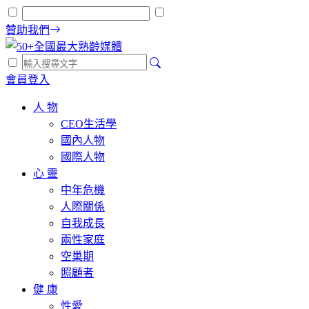
贊助我們
會員登入
人 物
CEO生活學
國內人物
國際人物
心 靈
中年危機
人際關係
自我成長
兩性家庭
空巢期
照顧者
健 康
性愛