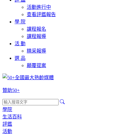
活動進行中
查看評鑑報告
學 院
課程報名
課程報導
活 動
精采報導
選 品
顛覆提案
贊助50+
學院
生活百科
評鑑
活動