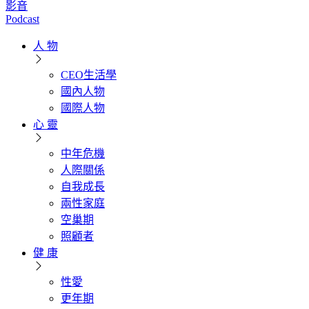
影音
Podcast
人 物
CEO生活學
國內人物
國際人物
心 靈
中年危機
人際關係
自我成長
兩性家庭
空巢期
照顧者
健 康
性愛
更年期