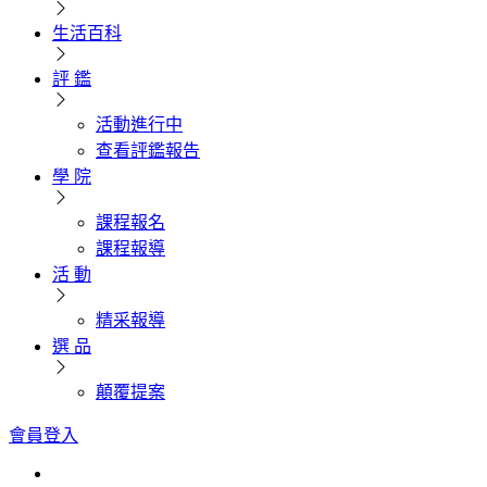
生活百科
評 鑑
活動進行中
查看評鑑報告
學 院
課程報名
課程報導
活 動
精采報導
選 品
顛覆提案
會員登入