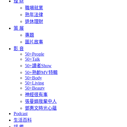
理 財
職場就業
熟年法律
退休理財
策 展
專題
圖片故事
影 音
50+People
50+Talk
50+讀者Show
50+熟齡MV特輯
50+Body
50+Living
50+Beauty
神經很有事
張曼娟我輩中人
鄧惠文時光心蘊
Podcast
生活百科
評 鑑