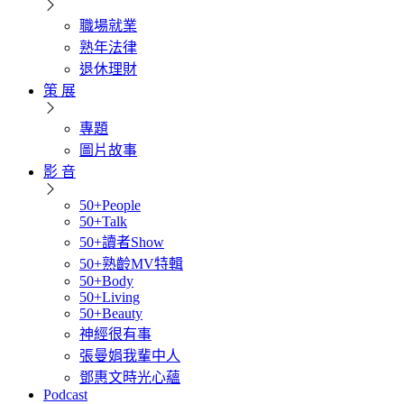
職場就業
熟年法律
退休理財
策 展
專題
圖片故事
影 音
50+People
50+Talk
50+讀者Show
50+熟齡MV特輯
50+Body
50+Living
50+Beauty
神經很有事
張曼娟我輩中人
鄧惠文時光心蘊
Podcast