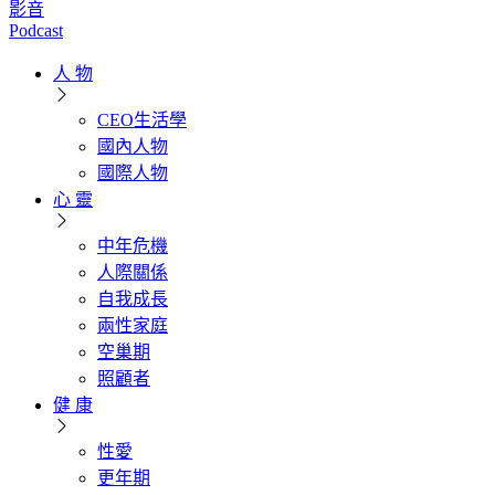
影音
Podcast
人 物
CEO生活學
國內人物
國際人物
心 靈
中年危機
人際關係
自我成長
兩性家庭
空巢期
照顧者
健 康
性愛
更年期