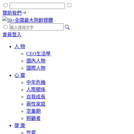
贊助我們
會員登入
人 物
CEO生活學
國內人物
國際人物
心 靈
中年危機
人際關係
自我成長
兩性家庭
空巢期
照顧者
健 康
性愛