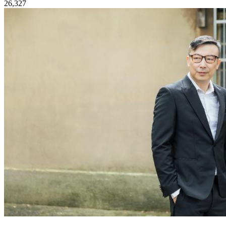
26,327