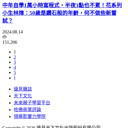
中年自學1萬小時寫程式，半夜3點也不累！花系列
小生林煒：50歲是鑽石般的年齡，何不做些新嘗
試？
2024.08.14
151,206
1
2
3
4
5
⟩
遠見雜誌
天下文化
未來親子學習平台
哈佛商業評論
領導影響力學院
Copyright © 2026 遠見天下文化出版股份有限公司