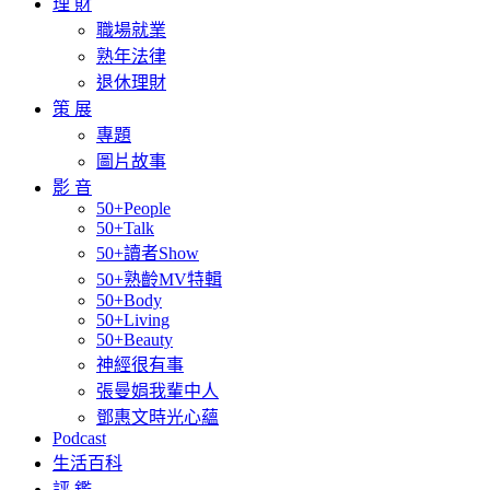
理 財
職場就業
熟年法律
退休理財
策 展
專題
圖片故事
影 音
50+People
50+Talk
50+讀者Show
50+熟齡MV特輯
50+Body
50+Living
50+Beauty
神經很有事
張曼娟我輩中人
鄧惠文時光心蘊
Podcast
生活百科
評 鑑