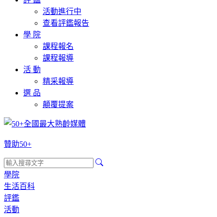
活動進行中
查看評鑑報告
學 院
課程報名
課程報導
活 動
精采報導
選 品
顛覆提案
贊助50+
學院
生活百科
評鑑
活動