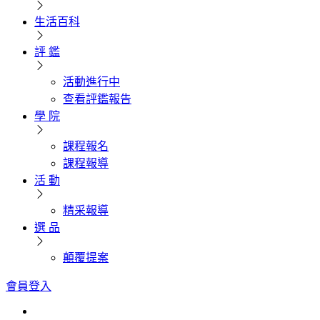
生活百科
評 鑑
活動進行中
查看評鑑報告
學 院
課程報名
課程報導
活 動
精采報導
選 品
顛覆提案
會員登入