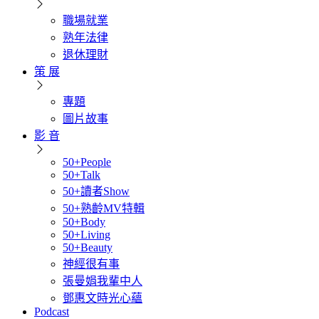
職場就業
熟年法律
退休理財
策 展
專題
圖片故事
影 音
50+People
50+Talk
50+讀者Show
50+熟齡MV特輯
50+Body
50+Living
50+Beauty
神經很有事
張曼娟我輩中人
鄧惠文時光心蘊
Podcast