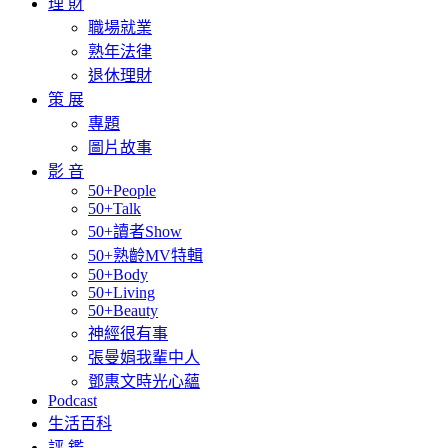
理 財
職場就業
熟年法律
退休理財
策 展
專題
圖片故事
影 音
50+People
50+Talk
50+讀者Show
50+熟齡MV特輯
50+Body
50+Living
50+Beauty
神經很有事
張曼娟我輩中人
鄧惠文時光心蘊
Podcast
生活百科
評 鑑