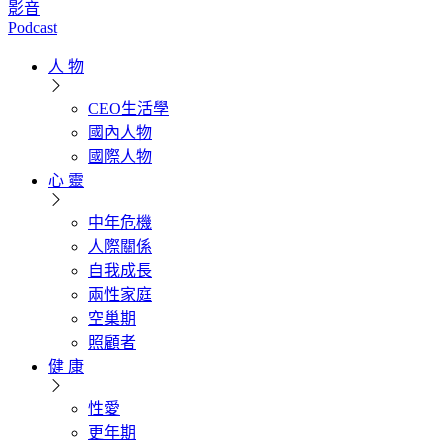
影音
Podcast
人 物
CEO生活學
國內人物
國際人物
心 靈
中年危機
人際關係
自我成長
兩性家庭
空巢期
照顧者
健 康
性愛
更年期