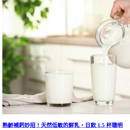
熟齡補鈣妙招！天然低敏的鮮乳，日飲 1.5 杯聰明