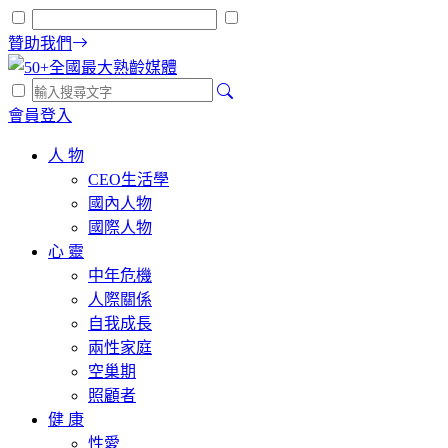
贊助我們
會員登入
人 物
CEO生活學
國內人物
國際人物
心 靈
中年危機
人際關係
自我成長
兩性家庭
空巢期
照顧者
健 康
性愛