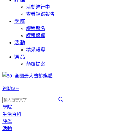
活動進行中
查看評鑑報告
學 院
課程報名
課程報導
活 動
精采報導
選 品
顛覆提案
贊助50+
學院
生活百科
評鑑
活動