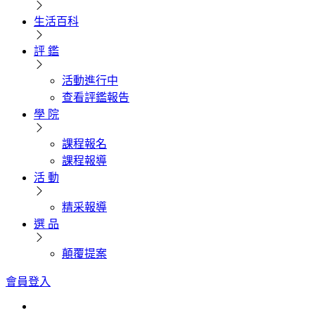
生活百科
評 鑑
活動進行中
查看評鑑報告
學 院
課程報名
課程報導
活 動
精采報導
選 品
顛覆提案
會員登入