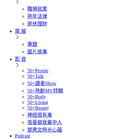
職場就業
熟年法律
退休理財
策 展
專題
圖片故事
影 音
50+People
50+Talk
50+讀者Show
50+熟齡MV特輯
50+Body
50+Living
50+Beauty
神經很有事
張曼娟我輩中人
鄧惠文時光心蘊
Podcast