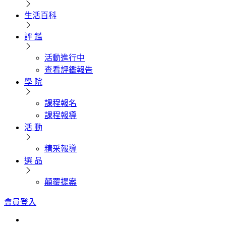
生活百科
評 鑑
活動進行中
查看評鑑報告
學 院
課程報名
課程報導
活 動
精采報導
選 品
顛覆提案
會員登入