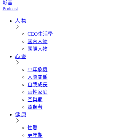
影音
Podcast
人 物
CEO生活學
國內人物
國際人物
心 靈
中年危機
人際關係
自我成長
兩性家庭
空巢期
照顧者
健 康
性愛
更年期