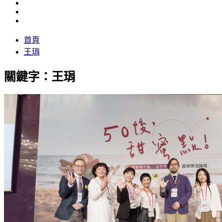
首頁
王琄
關鍵字：王琄