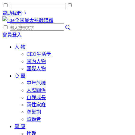
贊助我們
會員登入
人 物
CEO生活學
國內人物
國際人物
心 靈
中年危機
人際關係
自我成長
兩性家庭
空巢期
照顧者
健 康
性愛