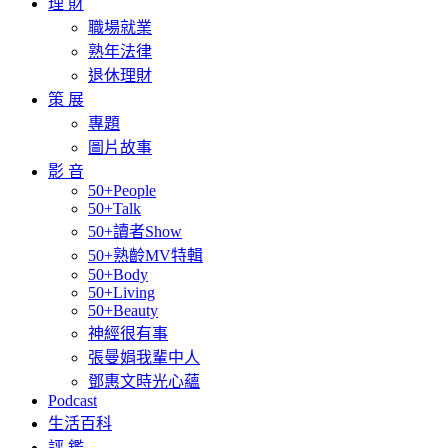
理 財
職場就業
熟年法律
退休理財
策 展
專題
圖片故事
影 音
50+People
50+Talk
50+讀者Show
50+熟齡MV特輯
50+Body
50+Living
50+Beauty
神經很有事
張曼娟我輩中人
鄧惠文時光心蘊
Podcast
生活百科
評 鑑