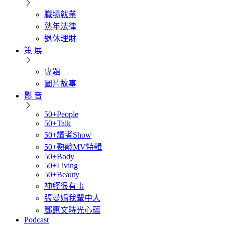
職場就業
熟年法律
退休理財
策 展
專題
圖片故事
影 音
50+People
50+Talk
50+讀者Show
50+熟齡MV特輯
50+Body
50+Living
50+Beauty
神經很有事
張曼娟我輩中人
鄧惠文時光心蘊
Podcast