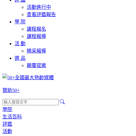
活動進行中
查看評鑑報告
學 院
課程報名
課程報導
活 動
精采報導
選 品
顛覆提案
贊助50+
學院
生活百科
評鑑
活動