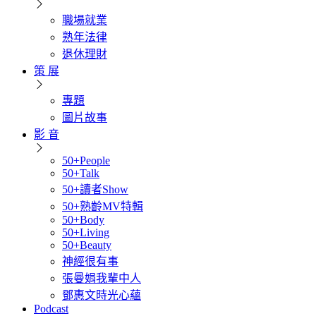
職場就業
熟年法律
退休理財
策 展
專題
圖片故事
影 音
50+People
50+Talk
50+讀者Show
50+熟齡MV特輯
50+Body
50+Living
50+Beauty
神經很有事
張曼娟我輩中人
鄧惠文時光心蘊
Podcast