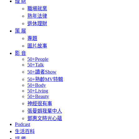
理 財
職場就業
熟年法律
退休理財
策 展
專題
圖片故事
影 音
50+People
50+Talk
50+讀者Show
50+熟齡MV特輯
50+Body
50+Living
50+Beauty
神經很有事
張曼娟我輩中人
鄧惠文時光心蘊
Podcast
生活百科
評 鑑