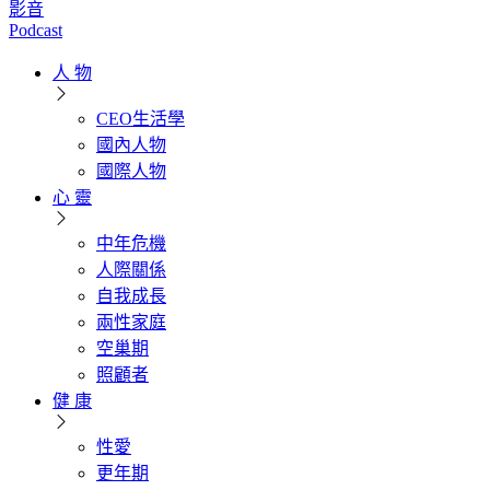
影音
Podcast
人 物
CEO生活學
國內人物
國際人物
心 靈
中年危機
人際關係
自我成長
兩性家庭
空巢期
照顧者
健 康
性愛
更年期