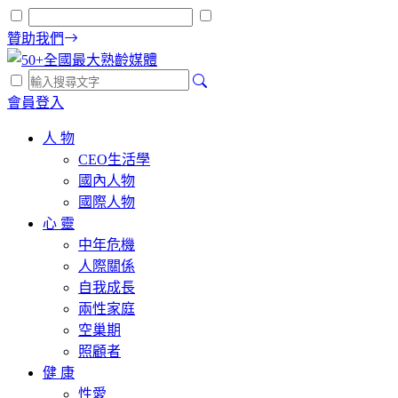
贊助我們
會員登入
人 物
CEO生活學
國內人物
國際人物
心 靈
中年危機
人際關係
自我成長
兩性家庭
空巢期
照顧者
健 康
性愛