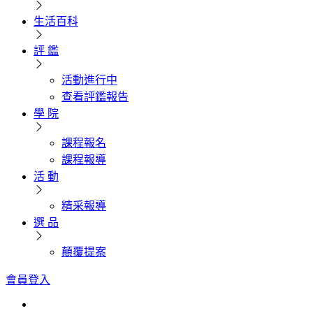
生活百科
評 鑑
活動進行中
查看評鑑報告
學 院
課程報名
課程報導
活 動
精采報導
選 品
顛覆提案
會員登入