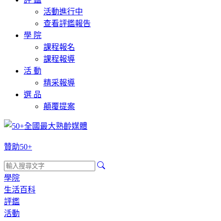
活動進行中
查看評鑑報告
學 院
課程報名
課程報導
活 動
精采報導
選 品
顛覆提案
贊助50+
學院
生活百科
評鑑
活動