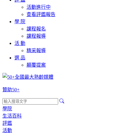
活動進行中
查看評鑑報告
學 院
課程報名
課程報導
活 動
精采報導
選 品
顛覆提案
贊助50+
學院
生活百科
評鑑
活動