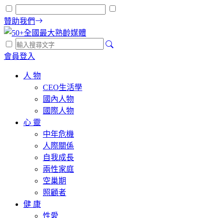
贊助我們
會員登入
人 物
CEO生活學
國內人物
國際人物
心 靈
中年危機
人際關係
自我成長
兩性家庭
空巢期
照顧者
健 康
性愛