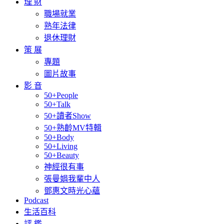
理 財
職場就業
熟年法律
退休理財
策 展
專題
圖片故事
影 音
50+People
50+Talk
50+讀者Show
50+熟齡MV特輯
50+Body
50+Living
50+Beauty
神經很有事
張曼娟我輩中人
鄧惠文時光心蘊
Podcast
生活百科
評 鑑