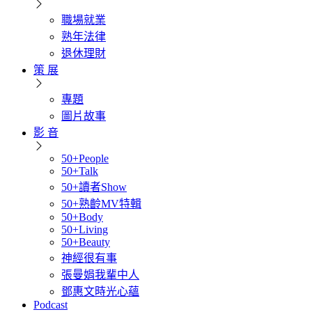
職場就業
熟年法律
退休理財
策 展
專題
圖片故事
影 音
50+People
50+Talk
50+讀者Show
50+熟齡MV特輯
50+Body
50+Living
50+Beauty
神經很有事
張曼娟我輩中人
鄧惠文時光心蘊
Podcast