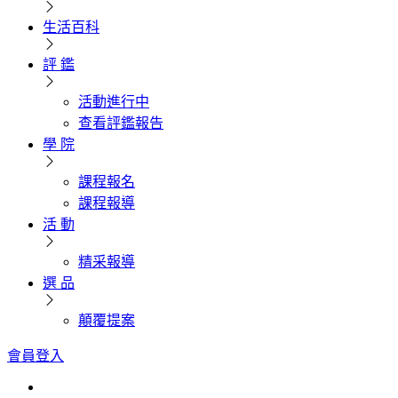
生活百科
評 鑑
活動進行中
查看評鑑報告
學 院
課程報名
課程報導
活 動
精采報導
選 品
顛覆提案
會員登入