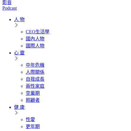
影音
Podcast
人 物
CEO生活學
國內人物
國際人物
心 靈
中年危機
人際關係
自我成長
兩性家庭
空巢期
照顧者
健 康
性愛
更年期