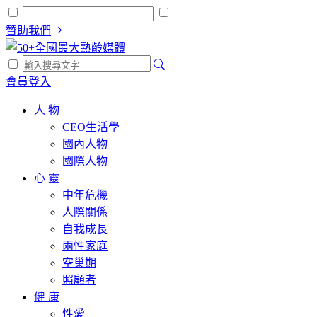
贊助我們
會員登入
人 物
CEO生活學
國內人物
國際人物
心 靈
中年危機
人際關係
自我成長
兩性家庭
空巢期
照顧者
健 康
性愛