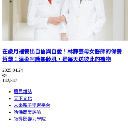
在歲月裡養出自信與自愛！林靜芸母女醫師的保養
哲學：溫柔呵護熟齡肌，是每天送彼此的禮物
2025.04.24
142,847
遠見雜誌
天下文化
未來親子學習平台
哈佛商業評論
領導影響力學院