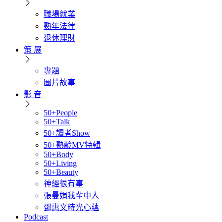
職場就業
熟年法律
退休理財
策 展
專題
圖片故事
影 音
50+People
50+Talk
50+讀者Show
50+熟齡MV特輯
50+Body
50+Living
50+Beauty
神經很有事
張曼娟我輩中人
鄧惠文時光心蘊
Podcast