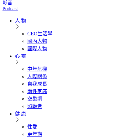
影音
Podcast
人 物
CEO生活學
國內人物
國際人物
心 靈
中年危機
人際關係
自我成長
兩性家庭
空巢期
照顧者
健 康
性愛
更年期