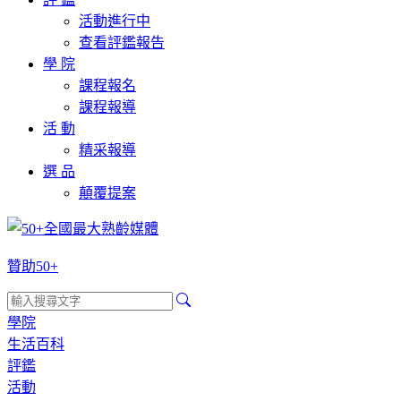
活動進行中
查看評鑑報告
學 院
課程報名
課程報導
活 動
精采報導
選 品
顛覆提案
贊助50+
學院
生活百科
評鑑
活動