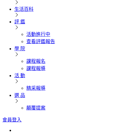
生活百科
評 鑑
活動進行中
查看評鑑報告
學 院
課程報名
課程報導
活 動
精采報導
選 品
顛覆提案
會員登入