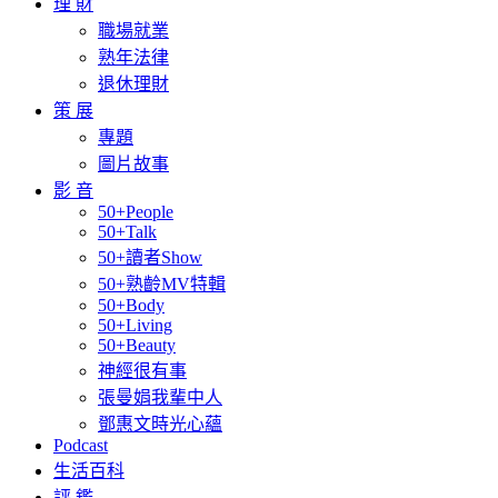
理 財
職場就業
熟年法律
退休理財
策 展
專題
圖片故事
影 音
50+People
50+Talk
50+讀者Show
50+熟齡MV特輯
50+Body
50+Living
50+Beauty
神經很有事
張曼娟我輩中人
鄧惠文時光心蘊
Podcast
生活百科
評 鑑