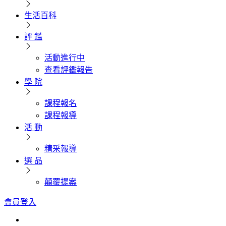
生活百科
評 鑑
活動進行中
查看評鑑報告
學 院
課程報名
課程報導
活 動
精采報導
選 品
顛覆提案
會員登入