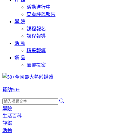
活動進行中
查看評鑑報告
學 院
課程報名
課程報導
活 動
精采報導
選 品
顛覆提案
贊助50+
學院
生活百科
評鑑
活動