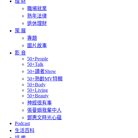
理 財
職場就業
熟年法律
退休理財
策 展
專題
圖片故事
影 音
50+People
50+Talk
50+讀者Show
50+熟齡MV特輯
50+Body
50+Living
50+Beauty
神經很有事
張曼娟我輩中人
鄧惠文時光心蘊
Podcast
生活百科
評 鑑