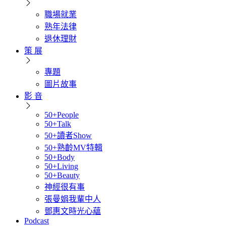
職場就業
熟年法律
退休理財
策 展
專題
圖片故事
影 音
50+People
50+Talk
50+讀者Show
50+熟齡MV特輯
50+Body
50+Living
50+Beauty
神經很有事
張曼娟我輩中人
鄧惠文時光心蘊
Podcast