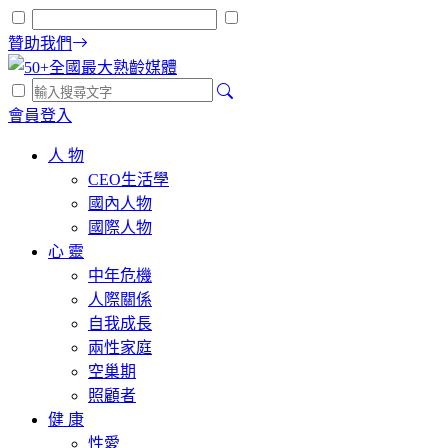
贊助我們
會員登入
人 物
CEO生活學
國內人物
國際人物
心 靈
中年危機
人際關係
自我成長
兩性家庭
空巢期
照顧者
健 康
性愛