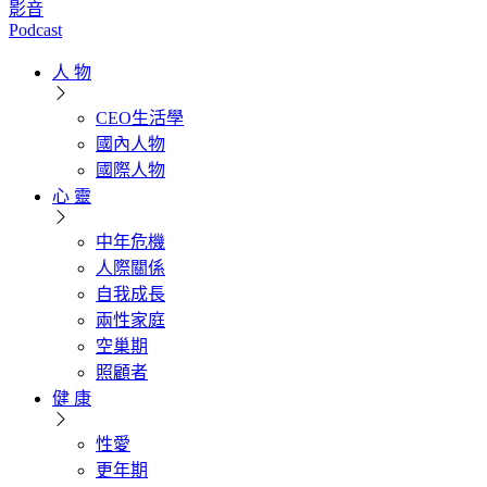
影音
Podcast
人 物
CEO生活學
國內人物
國際人物
心 靈
中年危機
人際關係
自我成長
兩性家庭
空巢期
照顧者
健 康
性愛
更年期