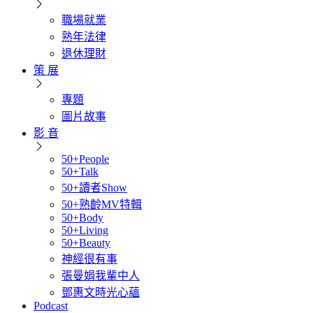
職場就業
熟年法律
退休理財
策 展
專題
圖片故事
影 音
50+People
50+Talk
50+讀者Show
50+熟齡MV特輯
50+Body
50+Living
50+Beauty
神經很有事
張曼娟我輩中人
鄧惠文時光心蘊
Podcast