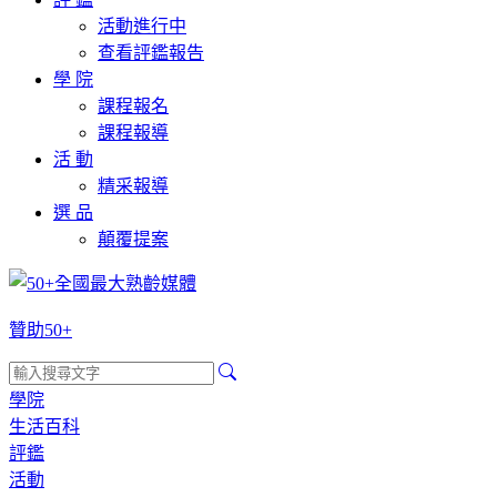
活動進行中
查看評鑑報告
學 院
課程報名
課程報導
活 動
精采報導
選 品
顛覆提案
贊助50+
學院
生活百科
評鑑
活動