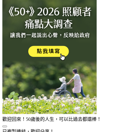
歡迎回來！50歲後的人生，可以比過去都還棒！
已複製連結，歡迎分享！