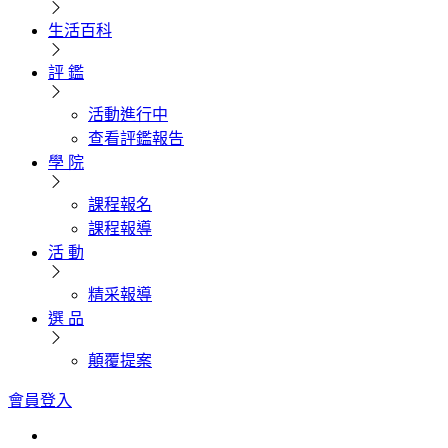
生活百科
評 鑑
活動進行中
查看評鑑報告
學 院
課程報名
課程報導
活 動
精采報導
選 品
顛覆提案
會員登入