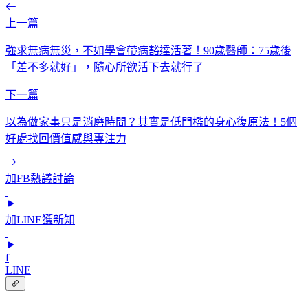
上一篇
強求無病無災，不如學會帶病豁達活著！90歲醫師：75歲後
「差不多就好」，隨心所欲活下去就行了
下一篇
以為做家事只是消磨時間？其實是低門檻的身心復原法！5個
好處找回價值感與專注力
加FB熱議討論
加LINE獲新知
f
LINE