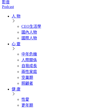
影音
Podcast
人 物
CEO生活學
國內人物
國際人物
心 靈
中年危機
人際關係
自我成長
兩性家庭
空巢期
照顧者
健 康
性愛
更年期