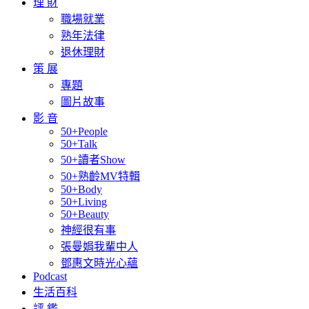
理 財
職場就業
熟年法律
退休理財
策 展
專題
圖片故事
影 音
50+People
50+Talk
50+讀者Show
50+熟齡MV特輯
50+Body
50+Living
50+Beauty
神經很有事
張曼娟我輩中人
鄧惠文時光心蘊
Podcast
生活百科
評 鑑