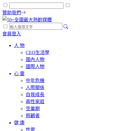
贊助我們
會員登入
人 物
CEO生活學
國內人物
國際人物
心 靈
中年危機
人際關係
自我成長
兩性家庭
空巢期
照顧者
健 康
性愛