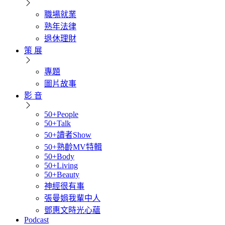
職場就業
熟年法律
退休理財
策 展
專題
圖片故事
影 音
50+People
50+Talk
50+讀者Show
50+熟齡MV特輯
50+Body
50+Living
50+Beauty
神經很有事
張曼娟我輩中人
鄧惠文時光心蘊
Podcast