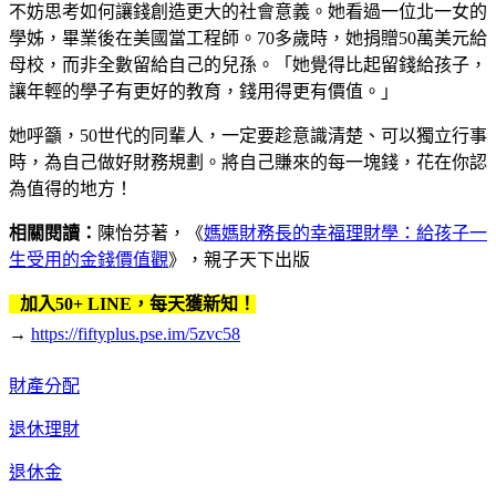
不妨思考如何讓錢創造更大的社會意義。她看過一位北一女的
學姊，畢業後在美國當工程師。70多歲時，她捐贈50萬美元給
母校，而非全數留給自己的兒孫。「她覺得比起留錢給孩子，
讓年輕的學子有更好的教育，錢用得更有價值。」
她呼籲，50世代的同輩人，一定要趁意識清楚、可以獨立行事
時，為自己做好財務規劃。將自己賺來的每一塊錢，花在你認
為值得的地方！
相關閱讀：
陳怡芬著，《
媽媽財務長的幸福理財學：給孩子一
生受用的金錢價值觀
》，親子天下出版
加入50+ LINE，每天獲新知！
→
https://fiftyplus.pse.im/5zvc58
財產分配
退休理財
退休金