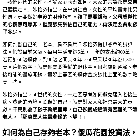
「我們這代的女性，不論家庭狀況如何，大家的共識都是靠自
己最穩定。」陳怡芬指出，在高齡社會，女性的平均壽命比男
性長，更要做好老後的財務規劃。
孩子需要錢時，父母想幫忙
的心情無可厚非，但應該先評估自己的能力，再決定要資助孩
子多少。
如何判斷自己的「老本」夠不夠用？陳怡芬提供簡單的試算
法。假設目前50歲、每月生活開銷5萬，一年的支出約60萬。
若預計60歲退休，到90歲之間共30年，60萬乘以30年為1,800
萬。這個數字，就是你需要準備的退休金。且考慮到通膨、老
後可能的醫療開銷，實際上需要的退休金應該比上面的數字略
高一些。
陳怡芬指出，50世代的女性，一定要思考如何避免落入老後生
病、貧窮的窘境。照顧好自己，就是對家人和社會最大的貢
獻。
千萬別為了孩子鞠躬盡瘁，自己卻變成經濟有困難的下流
老人，「那真是人生最悲慘的下場！」
如何為自己存夠老本？傻瓜花園投資法，