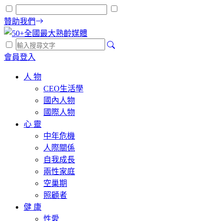
贊助我們
會員登入
人 物
CEO生活學
國內人物
國際人物
心 靈
中年危機
人際關係
自我成長
兩性家庭
空巢期
照顧者
健 康
性愛