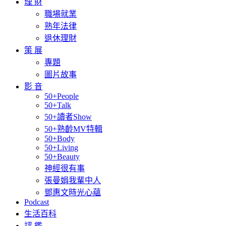
理 財
職場就業
熟年法律
退休理財
策 展
專題
圖片故事
影 音
50+People
50+Talk
50+讀者Show
50+熟齡MV特輯
50+Body
50+Living
50+Beauty
神經很有事
張曼娟我輩中人
鄧惠文時光心蘊
Podcast
生活百科
評 鑑