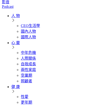
影音
Podcast
人 物
CEO生活學
國內人物
國際人物
心 靈
中年危機
人際關係
自我成長
兩性家庭
空巢期
照顧者
健 康
性愛
更年期