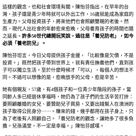
這樣的觀念，也和社會環境有關。陳怡芬指出，在早年的台
灣，孩子還是青少年時就可以外出工作，16歲就能成為家庭的
生產力。父母投資孩子，將來他們也會照顧雙親的老後。然
而，現代人出社會的年齡愈來愈晚，父母養育孩子的時間也隨
之延長。
許多
50
世代總開玩笑說，過往是「養兒防老」，如今
必須「養老防兒」。
陳怡芬坦言，今日父母提供孩子金援，「比較像是欠債，不是
投資。」既然把孩子帶到世界上，就有責任撫養他們，直到孩
子可以獨立生活。至於什麼時候才「可以」，每個人的想法不
同。不過可以想像的是，愈晚放手的父母，愈是辛苦。
她有個親友，57歲，有4個孩子和一位青少年階段的孫子。當
同齡人多已經退休享福時，她仍為了孩子們的生活辛苦打拚：
要照顧離婚的女兒、要贊助兒子買房，又要出錢幫人在澳洲的
孩子取得公民身分⋯⋯。賺來的錢，幾乎都用在孩子身上，只
為了老後有人照顧自己。「養兒防老的觀念，讓她多了很多負
擔。兒孫滿堂，不一定是幸福。」陳怡芬感嘆。