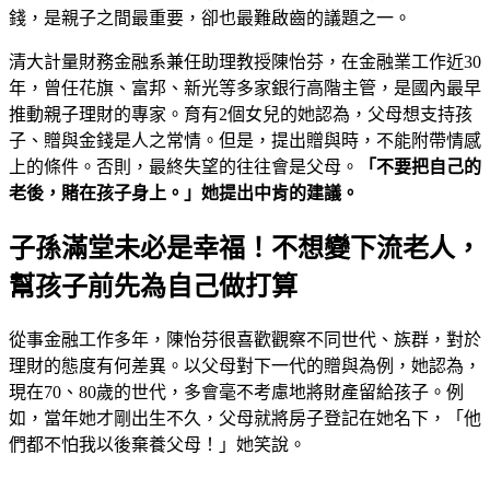
錢，是親子之間最重要，卻也最難啟齒的議題之一。
清大計量財務金融系兼任助理教授陳怡芬，在金融業工作近30
年，曾任花旗、富邦、新光等多家銀行高階主管，是國內最早
推動親子理財的專家。育有2個女兒的她認為，父母想支持孩
子、贈與金錢是人之常情。但是，提出贈與時，不能附帶情感
上的條件。否則，最終失望的往往會是父母。
「不要把自己的
老後，賭在孩子身上。」她提出中肯的建議。
子孫滿堂未必是幸福！不想變下流老人，
幫孩子前先為自己做打算
從事金融工作多年，陳怡芬很喜歡觀察不同世代、族群，對於
理財的態度有何差異。以父母對下一代的贈與為例，她認為，
現在70、80歲的世代，多會毫不考慮地將財產留給孩子。例
如，當年她才剛出生不久，父母就將房子登記在她名下，「他
們都不怕我以後棄養父母！」她笑說。