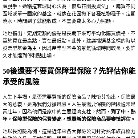
慮脫手。她稱這套理財心法為「傻瓜花園投資法」，購買不同
區域或單一國家的基金，就像在花園撒下各種植物種子。定期
澆水，時間到了就能收成，不需要費太多心力照顧。
她也指出，定期定額的優點是長期下來可平均化購買價格，不
至於買在最高點、賣在最低點。此外，建議挑選基金標的時以
股票型基金為主，因爲產業型基金的景氣循環時間較長，要許
久才能達到停利點出場。
50後還要不要買保障型保險？先評估你能
承受的風險
人生下半場，是否需要買新的保險商品？陳怡芬指出，保險最
大的意義，是為我們分擔風險。人生最需要保險的階段通常是
青壯年，因為他們是家中的主要經濟支柱。然而，
到了中、熟
年，保障型保險的保費變高，想買新的保險商品要審慎評估。
她以長照險為例，這是近年來各大保險公司針對熟年族群極力