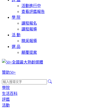
活動進行中
查看評鑑報告
學 院
課程報名
課程報導
活 動
精采報導
選 品
顛覆提案
贊助50+
學院
生活百科
評鑑
活動