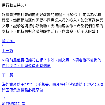
用行動支持50+
媒體是推動社會朝向更好改變的關鍵。《50+》目前皆為免費
閱讀，然而網站運作需要不同專業人員的投入。如您喜歡這篇
文章，誠摯邀請您小額贊助，支持內容製作。希望我們在您的
支持下，能持續對台灣熟齡生活有正向啟發、給予人盼望！
贊助50+
上一篇
60歲前最值得把錢花在哪？卡姊、謝文憲：5項老後不後悔的
自我投資，比留遺產更有價值
下一篇
海外資產傳承地雷，2千萬美元遺產帳戶竟遭凍結！專家：3項
跨國傳承安排務必提早做
加FB熱議討論