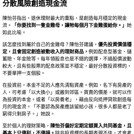
分散風險創造現金流
陳怡芬指出，退休理財最大的重點，是創造每月穩定的現金
流。
「你要找到一隻金雞母，讓牠每個月下金雞蛋給你。」
她
如此比喻。
該怎麼找到屬於自己的金雞母？陳怡芬建議，
優先投資價值穩
定，且會固定創造被動收入的理財商品，
例如配息型基金、儲
蓄險、年金險等。每年領股息也是不錯的選擇，不過股價波動
較大，且有些股票的配息政策並不穩定，最好分散投資標的，
不要單押一支個股。
在投資前，本金不足的人應先清點資產。例如，名下有房產的
人，可考慮「以大換小」或搬到郊區。買賣的價差，就可以作
為投資的本金。或者「以房養老」，藉由反向抵押貸款創造每
月的現金流。「不要認為房產應該留給小孩，很多人都是老了
窮得只剩房子。」她說。
至於個人的理財策略，
陳怡芬偏好定期定額買入共同基金，且
基本上只停利，不停損。
除非投資標的長期表現不佳，才會考