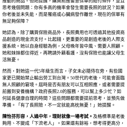
推動的商品。但她提醒，購買前應留意保單的給付條件，並且
思考幾個問題：你有多高的機率會發生需要長照的狀況？如果
你老後並未失能，而是罹癌或心臟病發作離世，現在的保單有
無足夠保障？
她認為，除了購買保險商品外，長照費用也可透過其他投資商
品創造的現金流支付。比起錢，更重要的是創造老後的人際支
援系統。她以自身經驗為例，父母晚年皆中風、需要人照顧。
她和妹妹都住得近，再聘請外籍看護，沒有保險也能讓父母生
活無憂。
然而，對她這一代5年級生而言，子女未必隨侍在旁，有些國
家更已開始禁止輸出勞工到台灣。50世代的老後，可能會面臨
無人照顧的窘境。屆時是否有朋友可以互相照應，或者需要提
前搬到安養機構？政府長照2.0的服務，可以幫上多少忙？如
何延長健康自理的時間？這些問題都需要提前思考，並預先做
準備。「有了長照險，不一定就能高枕無憂！」她提醒。
陳怡芬形容，人過中年，理財就像一場考試。
及格標準是老後
夠用、不變成「下流老人」。如果還有餘裕，想考得更高分，