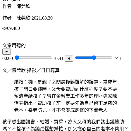
作者｜陳莞欣
作者｜陳莞欣
2021.08.30
69,480
文章用聽的
00:00
10:41
1
文／陳莞欣 攝影／日日寫真
編按：錢，是親子之間最複雜難解的議題。當成年
孩子開口要錢時，父母要贊助到什麼程度？要不要
留遺產給孩子？曾在金融業工作多年的理財專家陳
怡芬指出，贊助孩子前一定要先為自己留下足夠的
老本。養老防兒，才不會變成悲慘的下流老人！
孩子想出國讀書、結婚、買房，為人父母的我們該出錢贊助
嗎？不捨孩子為錢煩惱想幫忙，卻又擔心自己的老本不夠用？