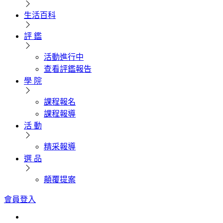
生活百科
評 鑑
活動進行中
查看評鑑報告
學 院
課程報名
課程報導
活 動
精采報導
選 品
顛覆提案
會員登入